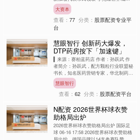
奖”特别奖，也与新加坡西北区市长任
大资本
梓铭展开肉骨茶早餐会，交....
查看：
77
分类：
股票配资专业平
台
慧眼智行 创新药大爆发，
DTP药房按下「加速键」
▍来源：赛柏蓝药店 作者：孙跃武 作
者简介：孙跃武，配方颗粒行业联盟秘
书长，知名医药营销专家，华北制药、
瑞康股份、南微医学、等企业顾问/专
慧眼智行
家，为赛柏蓝、医药经济....
查看：
62
分类：
股票配资平台
N配资 2026世界杯球衣赞
助格局出炉
2026世界杯球衣赞助格局出炉 国际足
球 06-16 17:58 2026世界杯球衣赞助格
局出炉，德国品牌以14支参赛队赞助