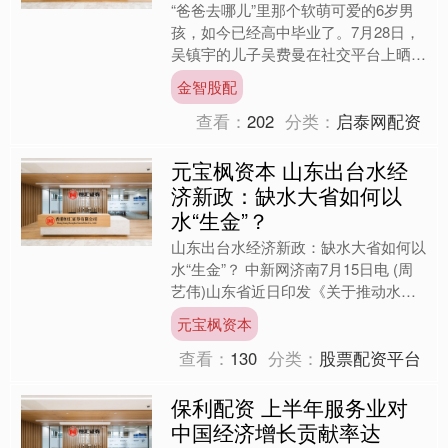
“爸爸去哪儿”里那个软萌可爱的6岁男
孩，如今已经高中毕业了。7月28日，
吴镇宇的儿子吴费曼在社交平台上晒出
自己的毕业照，却意外揭开了一段尘封
金智股配
多年的伤痛记忆——他....
查看：
202
分类：
启泰网配资
元宝枫资本 山东出台水经
济新政：缺水大省如何以
水“生金”？
山东出台水经济新政：缺水大省如何以
水“生金”？ 中新网济南7月15日电 (周
艺伟)山东省近日印发《关于推动水经
济高质量发展的实施意见》(下称《意
元宝枫资本
见》)，围绕“水....
查看：
130
分类：
股票配资平台
保利配资 上半年服务业对
中国经济增长贡献率达