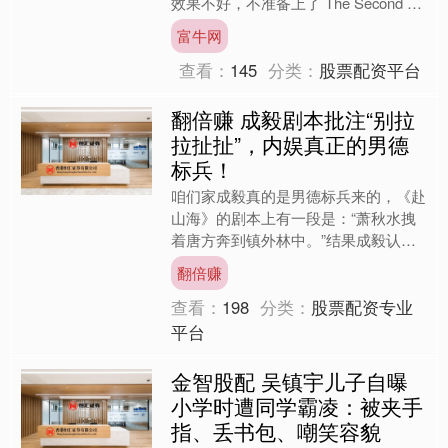
效果不好，不准备上了 The Second 料
之前会有一些艺人散发假消息，说....
富牛网
查看：
145
分类：
股票配资平台
翻倍赚 成毅剧本批注“别拉
拉扯扯”，内娱真正的男德
标兵！
咱们家成毅真的是男德标兵来的，《赴
山海》的剧本上有一段是：“萧秋水拽
着唐方奔到镇外林中。”结果成毅认认
真真在旁边手写批注：“别拉拉扯
翻倍赚
扯！”真的要被成毅笑死了，感....
查看：
198
分类：
股票配资专业
平台
金智股配 吴镇宇儿子自曝
小学时遭同学霸凌：被夹手
指、丢书包、嘲笑容貌