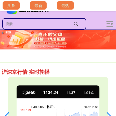
头条
最新
最热
沪深京行情 实时轮播
北证50
1134.24
11.37
1.01%