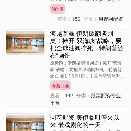
数击败耐克，成为本届最大球衣供应
N配资
商，....
查看：
156
分类：
启泰网配资
海越互赢 伊朗掀翻谈判
桌！摊开“双海峡”战略，要
把全球油阀拧死，特朗普还
在“画饼”
原标题：伊朗掀翻谈判桌！摊开“双海
峡”战略，要把全球油阀拧死，特朗普
还在“画饼” 6月1日，中东局势骤然升
级。伊朗媒体放话，不仅要把跟美国的
海越互赢
谈判暂停，还拉上了“....
查看：
192
分类：
股票配资专业
平台
同花配资 美伊临时停火以
来 最戏剧化的一天