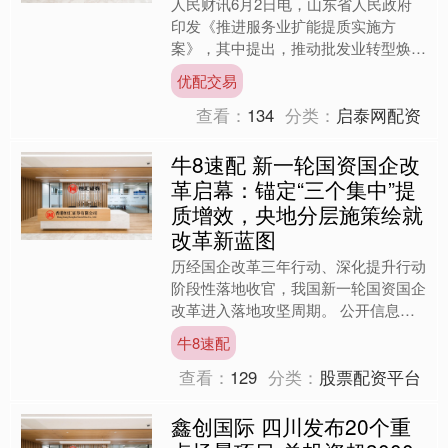
人民财讯6月2日电，山东省人民政府
印发《推进服务业扩能提质实施方
案》，其中提出，推动批发业转型焕
新。支持石油、煤炭、矿石等大宗商品
优配交易
交易平台建设，布局一批钢铁、铝....
查看：
134
分类：
启泰网配资
牛8速配 新一轮国资国企改
革启幕：锚定“三个集中”提
质增效，央地分层施策绘就
改革新蓝图
历经国企改革三年行动、深化提升行动
阶段性落地收官，我国新一轮国资国企
改革进入落地攻坚周期。 公开信息显
示，一段时间以来，多地相继召开会议
牛8速配
对国资国企改革工作再部署....
查看：
129
分类：
股票配资平台
鑫创国际 四川发布20个重