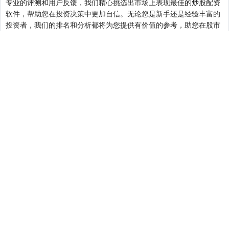
专业的评测和用户反馈，我们精心挑选出市场上表现最佳的炒股配资
软件，帮助您在投资决策中更加自信。无论您是新手还是经验丰富的
投资者，我们的排名和分析都将为您提供有价值的参考，助您在股市
中把握更多机遇。访问我们的网站，发现适合您的炒股配资工具，开
启更智慧的投资之旅！
关注 启泰网配资