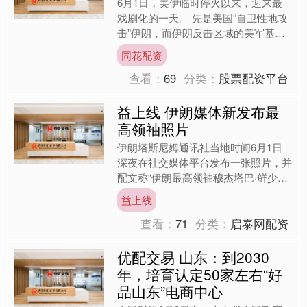
6月1日，美伊临时停火以来，迎来最
戏剧化的一天。 先是美国“自卫性地攻
击”伊朗，而伊朗反击区域的美军基地
之后，正持续轰炸黎巴嫩的以色列，呼
同花配资
吁黎巴嫩南部的居民撤离....
查看：
69
分类：
股票配资平台
益上线 伊朗媒体新发布最
高领袖照片
伊朗塔斯尼姆通讯社当地时间6月1日
深夜在社交媒体平台发布一张照片，并
配文称“伊朗最高领袖穆杰塔巴·鲜少人
知的照片”。帖文中没说明这张照片于
益上线
何时何地拍摄。一些伊朗....
查看：
71
分类：
启泰网配资
优配交易 山东：到2030
年，培育认定50家左右“好
品山东”电商中心