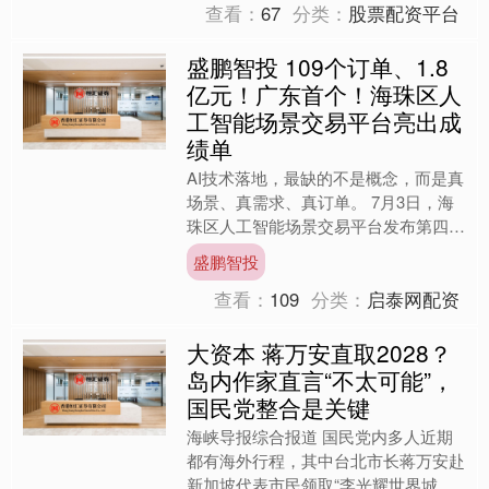
查看：
67
分类：
股票配资平台
盛鹏智投 109个订单、1.8
亿元！广东首个！海珠区人
工智能场景交易平台亮出成
绩单
AI技术落地，最缺的不是概念，而是真
场景、真需求、真订单。 7月3日，海
珠区人工智能场景交易平台发布第四批
场景订单35个，意向合作金额达1.49亿
盛鹏智投
元。至此，该平....
查看：
109
分类：
启泰网配资
大资本 蒋万安直取2028？
岛内作家直言“不太可能”，
国民党整合是关键
海峡导报综合报道 国民党内多人近期
都有海外行程，其中台北市长蒋万安赴
新加坡代表市民领取“李光耀世界城市