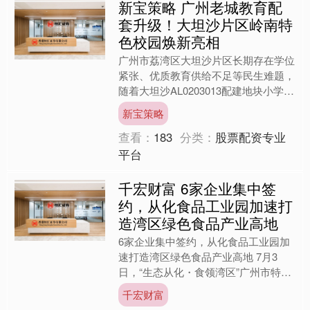
新宝策略 广州老城教育配
套升级！大坦沙片区岭南特
色校园焕新亮相
广州市荔湾区大坦沙片区长期存在学位
紧张、优质教育供给不足等民生难题，
随着大坦沙AL0203013配建地块小学完
成规划报建并已部分完成建设，不久的
新宝策略
未来将全面建成并....
查看：
183
分类：
股票配资专业
平台
千宏财富 6家企业集中签
约，从化食品工业园加速打
造湾区绿色食品产业高地
6家企业集中签约，从化食品工业园加
速打造湾区绿色食品产业高地 7月3
日，“生态从化・食领湾区”广州市特色
标杆工业园（从化・食品工业）招商推
千宏财富
介大会在从化区食品工业....