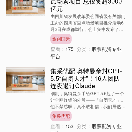
点场景项目 总投资超3000
亿元
由四川省发展改革委会同省级有关部门
主办的四川省重点场景项目推介活动6
月2日在成都举行，会上集中发布了20
个重点应用场景项目。具体来看，项目
鑫创国际
共有两大类，一类是水风....
查看：
175
分类：
股票配资专业
平台
集采优配 奥特曼亲封GPT-
5.5“自闭天才”！16人团队
连夜退订Claude
刚刚，奥特曼亲手给GPT-5.5起了一个
让全网炸锅的外号——「自闭天才」。
他不禁感叹，真不敢相信，我们居然造
出这样的AI！ GPT-5.5上线半个月，奥
集采优配
特曼在....
查看：
153
分类：
股票配资专业