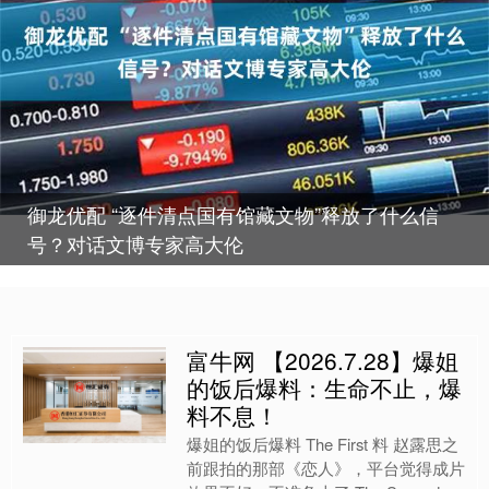
御龙优配 “逐件清点国有馆藏文物”释放了什么信
号？对话文博专家高大伦
富牛网 【2026.7.28】爆姐
的饭后爆料：生命不止，爆
料不息！
爆姐的饭后爆料 The First 料 赵露思之
前跟拍的那部《恋人》，平台觉得成片